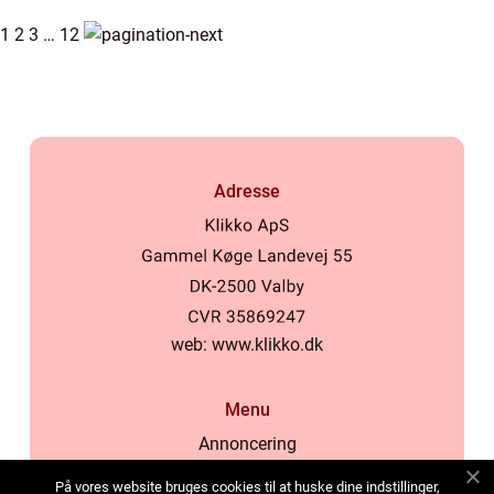
og ...
1
2
3
…
12
Adresse
web:
www.klikko.dk
Menu
Annoncering
Om os
På vores website bruges cookies til at huske dine indstillinger,