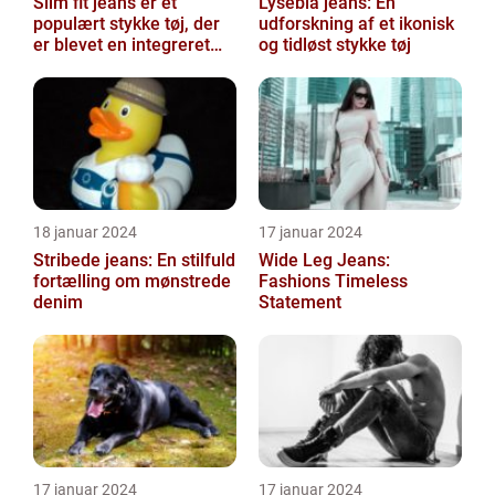
Slim fit jeans er et
Lyseblå jeans: En
populært stykke tøj, der
udforskning af et ikonisk
er blevet en integreret
og tidløst stykke tøj
del af mange
menneskers garder...
18 januar 2024
17 januar 2024
Stribede jeans: En stilfuld
Wide Leg Jeans:
fortælling om mønstrede
Fashions Timeless
denim
Statement
17 januar 2024
17 januar 2024