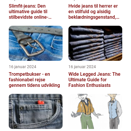
Slimfit-jeans: Den
Hvide jeans til herrer er
ultimative guide til
en stilfuld og alsidig
stilbevidste online-
beklædningsgenstand,
shoppere
der kan tilføje et friskt og
r...
16 januar 2024
16 januar 2024
Trompetbukser - en
Wide Legged Jeans: The
fashionabel rejse
Ultimate Guide for
gennem tidens udvikling
Fashion Enthusiasts