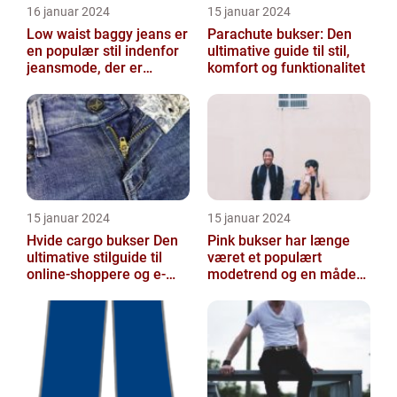
16 januar 2024
15 januar 2024
Low waist baggy jeans er
Parachute bukser: Den
en populær stil indenfor
ultimative guide til stil,
jeansmode, der er
komfort og funktionalitet
kendetegnet ved en lav
talje og ...
15 januar 2024
15 januar 2024
Hvide cargo bukser Den
Pink bukser har længe
ultimative stilguide til
været et populært
online-shoppere og e-
modetrend og en måde
handelskunder
at tilføje farve og
personlighed til en...