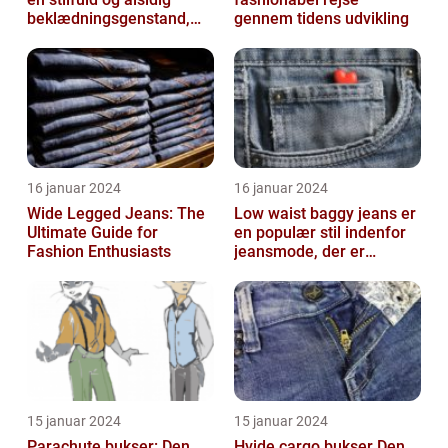
beklædningsgenstand,
gennem tidens udvikling
der kan tilføje et friskt og
r...
16 januar 2024
16 januar 2024
Wide Legged Jeans: The
Low waist baggy jeans er
Ultimate Guide for
en populær stil indenfor
Fashion Enthusiasts
jeansmode, der er
kendetegnet ved en lav
talje og ...
15 januar 2024
15 januar 2024
Parachute bukser: Den
Hvide cargo bukser Den