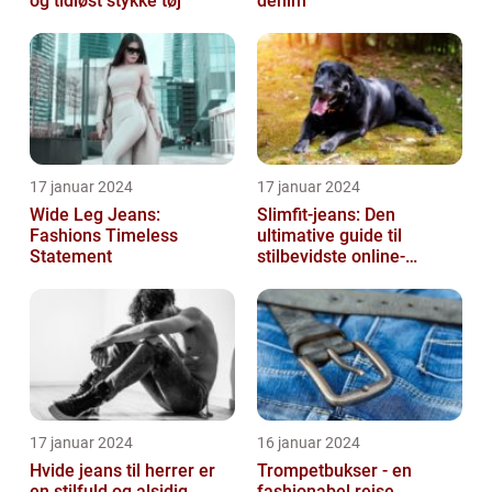
og tidløst stykke tøj
denim
17 januar 2024
17 januar 2024
Wide Leg Jeans:
Slimfit-jeans: Den
Fashions Timeless
ultimative guide til
Statement
stilbevidste online-
shoppere
17 januar 2024
16 januar 2024
Hvide jeans til herrer er
Trompetbukser - en
en stilfuld og alsidig
fashionabel rejse