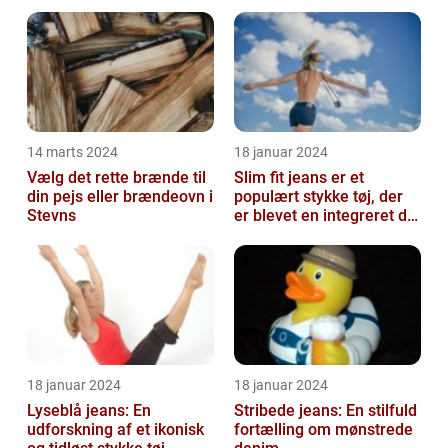
14 marts 2024
18 januar 2024
Vælg det rette brænde til
Slim fit jeans er et
din pejs eller brændeovn i
populært stykke tøj, der
Stevns
er blevet en integreret del
af mange menneskers
garder...
18 januar 2024
18 januar 2024
Lyseblå jeans: En
Stribede jeans: En stilfuld
udforskning af et ikonisk
fortælling om mønstrede