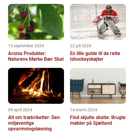
funktion
13 september 2024
22 juli 2024
Aronia Produkter:
En lille guide til de rette
Naturens Mørke Bær Skat
ishockeyskøjter
09 april 2024
14 marts 2024
Alt om træbriketter: Den
Find skjulte skatte: Brugte
miljøvenlige
møbler på Sjælland
opvarmningsløsning