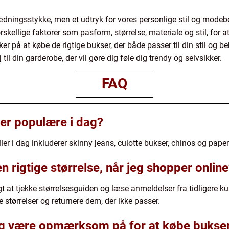
ædningsstykke, men et udtryk for vores personlige stil og modebe
ellige faktorer som pasform, størrelse, materiale og stil, for at
r på at købe de rigtige bukser, der både passer til din stil og b
 til din garderobe, der vil gøre dig føle dig trendy og selvsikker.
FAQ
er populære i dag?
r i dag inkluderer skinny jeans, culotte bukser, chinos og pape
 rigtige størrelse, når jeg shopper onlin
gt at tjekke størrelsesguiden og læse anmeldelser fra tidligere k
størrelser og returnere dem, der ikke passer.
jeg være opmærksom på for at købe bukser 