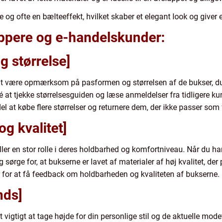
e og ofte en bælteeffekt, hvilket skaber et elegant look og giver 
hoppere og e-handelskunder:
g størrelse]
t at være opmærksom på pasformen og størrelsen af de bukser, d
 idé at tjekke størrelsesguiden og læse anmeldelser fra tidligere 
del at købe flere størrelser og returnere dem, der ikke passer som 
og kvalitet]
ller en stor rolle i deres holdbarhed og komfortniveau. Når du han
rge for, at bukserne er lavet af materialer af høj kvalitet, der pa
r for at få feedback om holdbarheden og kvaliteten af bukserne.
nds]
 vigtigt at tage højde for din personlige stil og de aktuelle mod