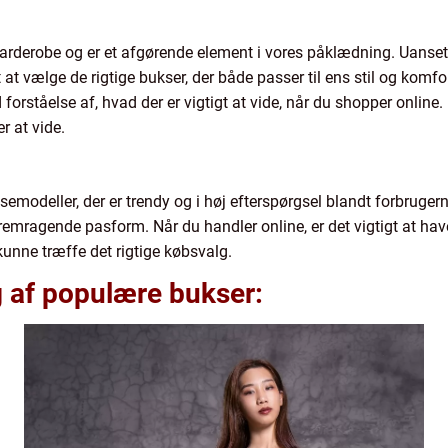
garderobe og er et afgørende element i vores påklædning. Uanset o
t at vælge de rigtige bukser, der både passer til ens stil og komfo
orståelse af, hvad der er vigtigt at vide, når du shopper online. F
r at vide.
semodeller, der er trendy og i høj efterspørgsel blandt forbruger
remragende pasform. Når du handler online, er det vigtigt at have
unne træffe det rigtige købsvalg.
ng af populære bukser: