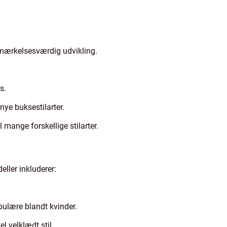
bemærkelsesværdig udvikling.
s.
nye buksestilarter.
 mange forskellige stilarter.
ller inkluderer:
opulære blandt kvinder.
el velklædt stil.