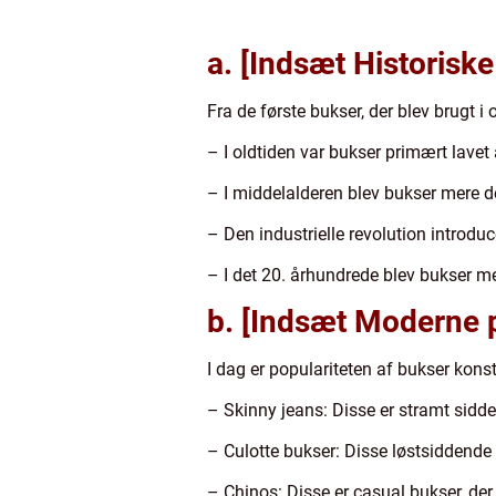
a. [Indsæt Historiske
Fra de første bukser, der blev brugt 
– I oldtiden var bukser primært lavet
– I middelalderen blev bukser mere d
– Den industrielle revolution introduc
– I det 20. århundrede blev bukser mer
b. [Indsæt Moderne p
I dag er populariteten af bukser kon
– Skinny jeans: Disse er stramt sidden
– Culotte bukser: Disse løstsiddende 
– Chinos: Disse er casual bukser, der er