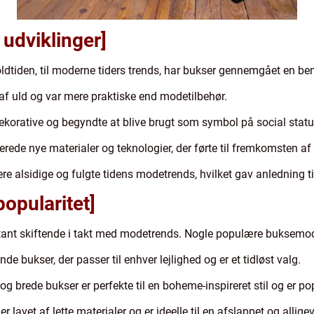
 udviklinger]
i oldtiden, til moderne tiders trends, har bukser gennemgået en 
 af uld og var mere praktiske end modetilbehør.
ekorative og begyndte at blive brugt som symbol på social statu
erede nye materialer og teknologier, der førte til fremkomsten af 
e alsidige og fulgte tidens modetrends, hvilket gav anledning til
opularitet]
stant skiftende i takt med modetrends. Nogle populære buksemode
de bukser, der passer til enhver lejlighed og er et tidløst valg.
og brede bukser er perfekte til en boheme-inspireret stil og er p
 lavet af lette materialer og er ideelle til en afslappet og alligev