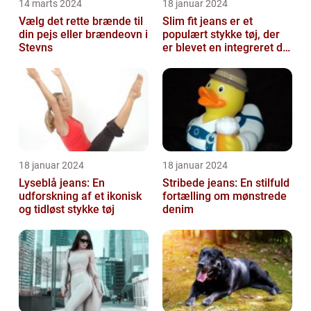
14 marts 2024
18 januar 2024
Vælg det rette brænde til
Slim fit jeans er et
din pejs eller brændeovn i
populært stykke tøj, der
Stevns
er blevet en integreret del
af mange menneskers
garder...
18 januar 2024
18 januar 2024
Lyseblå jeans: En
Stribede jeans: En stilfuld
udforskning af et ikonisk
fortælling om mønstrede
og tidløst stykke tøj
denim