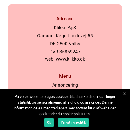
Adresse
web:
www.klikko.dk
Menu
Annoncering
Om os
På vores website bruges cookies til at huske dine indstillinger,
Cookies
statistik og personalisering af indhold og annoncer. Denne
information deles med tredjepart. Ved fortsat brug af websiden
Kontakt os
godkender du cookiepolitikken.
Sitemap
Ok
Privatlivspolitik