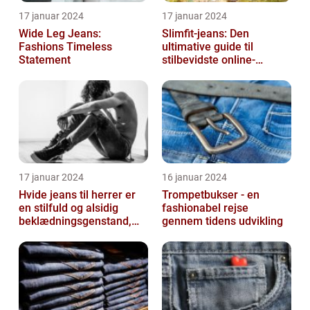
17 januar 2024
17 januar 2024
Wide Leg Jeans:
Slimfit-jeans: Den
Fashions Timeless
ultimative guide til
Statement
stilbevidste online-
shoppere
17 januar 2024
16 januar 2024
Hvide jeans til herrer er
Trompetbukser - en
en stilfuld og alsidig
fashionabel rejse
beklædningsgenstand,
gennem tidens udvikling
der kan tilføje et friskt og
r...