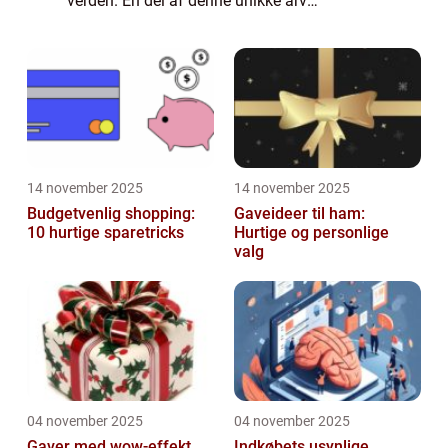
verden. En del af denne unikke arv
manifesterer sig i Christiania trøjer, som
både lokale og bes&osl...
14 november 2025
14 november 2025
Budgetvenlig shopping:
Gaveideer til ham:
10 hurtige sparetricks
Hurtige og personlige
valg
04 november 2025
04 november 2025
Gaver med wow-effekt
Indkøbets usynlige