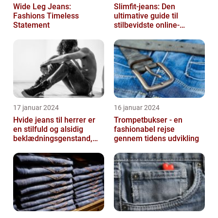
Wide Leg Jeans:
Slimfit-jeans: Den
Fashions Timeless
ultimative guide til
Statement
stilbevidste online-
shoppere
17 januar 2024
16 januar 2024
Hvide jeans til herrer er
Trompetbukser - en
en stilfuld og alsidig
fashionabel rejse
beklædningsgenstand,
gennem tidens udvikling
der kan tilføje et friskt og
r...