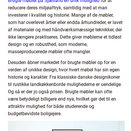
Brugte møbler på Sjælland en unik mulighed
for at
reducere deres miljøaftryk, samtidig med at man
investerer i kvalitet og historie. Mange af de møbler,
som har overlevet årtier eller endda århundreder, er lavet
af materialer og med håndværksmæssige teknikker, der
ikke længere praktiseres. Dette giver møblerne et tidløst
design og en robusthed, som moderne,
masseproducerede møbler ofte mangler.
Desuden åbner markedet for brugte møbler op for en
verden af unikke design, hvor hvert møbel har sin egen
historie og karakter. Fra klassiske danske designikoner
til rustikke landkøkkenborde mulighederne er uendelige.
Og så er der jo også prisen. Brugte møbler kan ofte
være betydeligt billigere end nye, hvilket gør det til en
attraktiv mulighed for både studerende og
budgetbevidste boligejere.