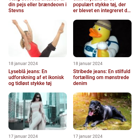
din pejs eller brændeovn i
populært stykke tøj, der
Stevns
er blevet en integreret del
af mange menneskers
garder...
18 januar 2024
18 januar 2024
Lyseblå jeans: En
Stribede jeans: En stilfuld
udforskning af et ikonisk
fortælling om mønstrede
og tidløst stykke tøj
denim
17 januar 2024
17 januar 2024