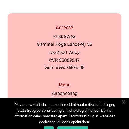
Adresse
web:
www.klikko.dk
Menu
Annoncering
Om os
På vores website bruges cookies til at huske dine indstillinger,
Cookies
statistik og personalisering af indhold og annoncer. Denne
information deles med tredjepart. Ved fortsat brug af websiden
Kontakt os
godkender du cookiepolitikken.
Sitemap