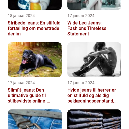
18 januar 2024
17 januar 2024
Stribede jeans: En stilfuld
Wide Leg Jeans:
fortælling om mønstrede
Fashions Timeless
denim
Statement
17 januar 2024
17 januar 2024
Slimfit-jeans: Den
Hvide jeans til herrer er
ultimative guide til
en stilfuld og alsidig
stilbevidste online-
beklædningsgenstand,
shoppere
der kan tilføje et friskt og
r...