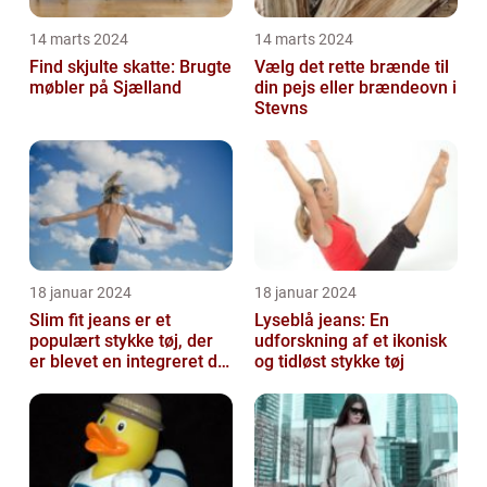
14 marts 2024
14 marts 2024
Find skjulte skatte: Brugte
Vælg det rette brænde til
møbler på Sjælland
din pejs eller brændeovn i
Stevns
18 januar 2024
18 januar 2024
Slim fit jeans er et
Lyseblå jeans: En
populært stykke tøj, der
udforskning af et ikonisk
er blevet en integreret del
og tidløst stykke tøj
af mange menneskers
garder...