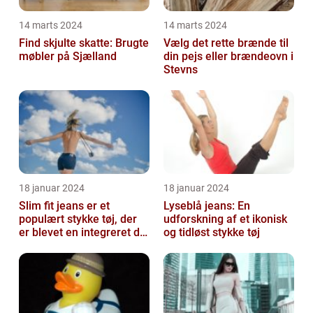
14 marts 2024
14 marts 2024
Find skjulte skatte: Brugte
Vælg det rette brænde til
møbler på Sjælland
din pejs eller brændeovn i
Stevns
18 januar 2024
18 januar 2024
Slim fit jeans er et
Lyseblå jeans: En
populært stykke tøj, der
udforskning af et ikonisk
er blevet en integreret del
og tidløst stykke tøj
af mange menneskers
garder...