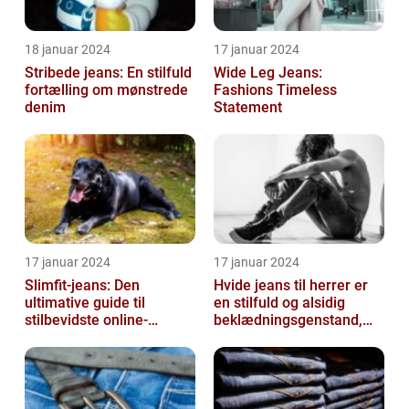
18 januar 2024
17 januar 2024
Stribede jeans: En stilfuld
Wide Leg Jeans:
fortælling om mønstrede
Fashions Timeless
denim
Statement
17 januar 2024
17 januar 2024
Slimfit-jeans: Den
Hvide jeans til herrer er
ultimative guide til
en stilfuld og alsidig
stilbevidste online-
beklædningsgenstand,
shoppere
der kan tilføje et friskt og
r...