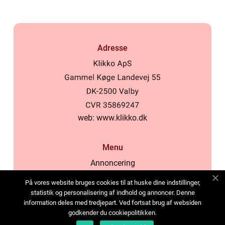
Adresse
web:
www.klikko.dk
Menu
Annoncering
Om os
På vores website bruges cookies til at huske dine indstillinger,
Cookies
statistik og personalisering af indhold og annoncer. Denne
information deles med tredjepart. Ved fortsat brug af websiden
Kontakt os
godkender du cookiepolitikken.
Sitemap