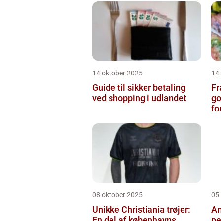
14 oktober 2025
14
Guide til sikker betaling
Fr
ved shopping i udlandet
go
fo
08 oktober 2025
05
Unikke Christiania trøjer:
An
En del af københavns
pe