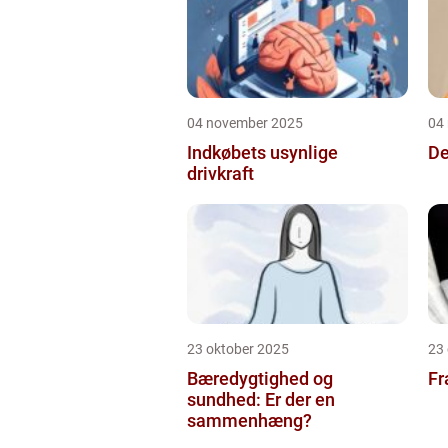
04 november 2025
04
Indkøbets usynlige
De
drivkraft
23 oktober 2025
23
Bæredygtighed og
Fr
sundhed: Er der en
sammenhæng?