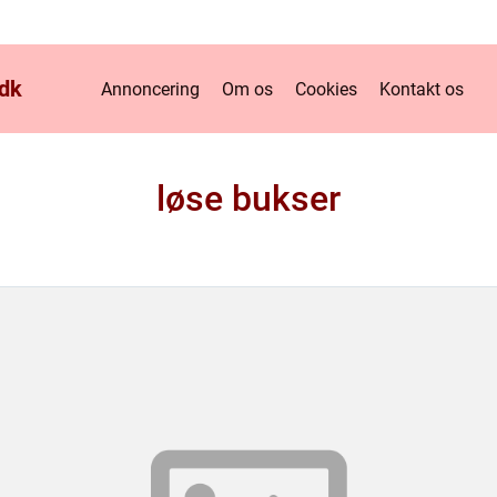
dk
Annoncering
Om os
Cookies
Kontakt os
løse bukser