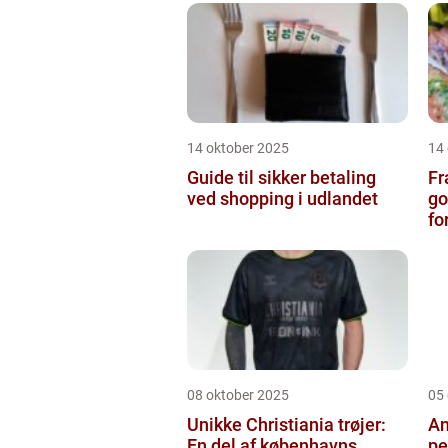
14 oktober 2025
14
Guide til sikker betaling
Fr
ved shopping i udlandet
go
fo
08 oktober 2025
05
Unikke Christiania trøjer:
An
En del af københavns
pe