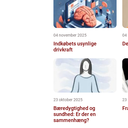
04 november 2025
04
Indkøbets usynlige
De
drivkraft
23 oktober 2025
23
Bæredygtighed og
Fr
sundhed: Er der en
sammenhæng?