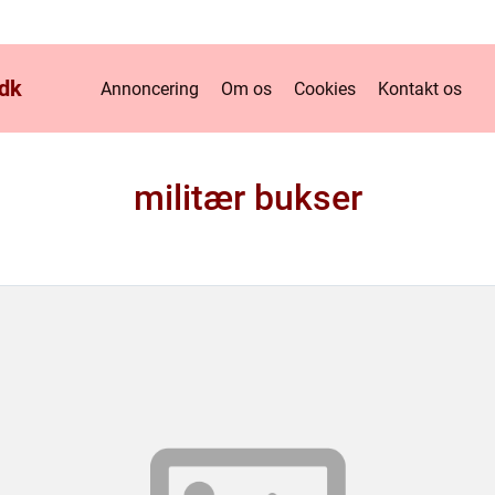
dk
Annoncering
Om os
Cookies
Kontakt os
militær bukser