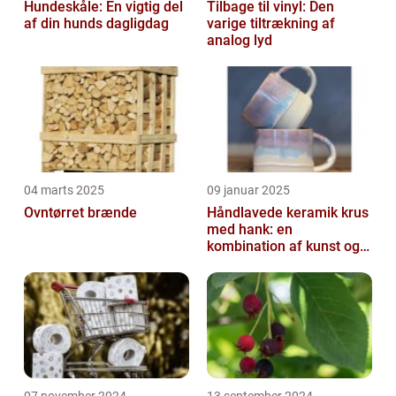
Hundeskåle: En vigtig del
Tilbage til vinyl: Den
af din hunds dagligdag
varige tiltrækning af
analog lyd
04 marts 2025
09 januar 2025
Ovntørret brænde
Håndlavede keramik krus
med hank: en
kombination af kunst og
funktion
07 november 2024
13 september 2024