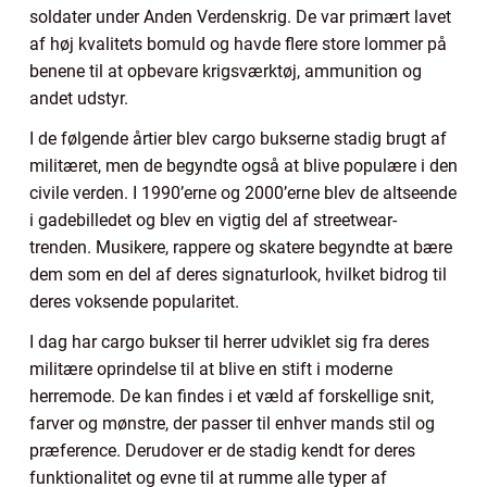
soldater under Anden Verdenskrig. De var primært lavet
af høj kvalitets bomuld og havde flere store lommer på
benene til at opbevare krigsværktøj, ammunition og
andet udstyr.
I de følgende årtier blev cargo bukserne stadig brugt af
militæret, men de begyndte også at blive populære i den
civile verden. I 1990’erne og 2000’erne blev de altseende
i gadebilledet og blev en vigtig del af streetwear-
trenden. Musikere, rappere og skatere begyndte at bære
dem som en del af deres signaturlook, hvilket bidrog til
deres voksende popularitet.
I dag har cargo bukser til herrer udviklet sig fra deres
militære oprindelse til at blive en stift i moderne
herremode. De kan findes i et væld af forskellige snit,
farver og mønstre, der passer til enhver mands stil og
præference. Derudover er de stadig kendt for deres
funktionalitet og evne til at rumme alle typer af