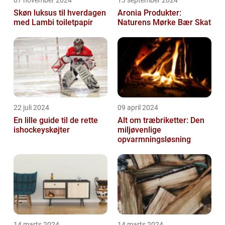
Skøn luksus til hverdagen
Aronia Produkter:
med Lambi toiletpapir
Naturens Mørke Bær Skat
22 juli 2024
09 april 2024
En lille guide til de rette
Alt om træbriketter: Den
ishockeyskøjter
miljøvenlige
opvarmningsløsning
14 marts 2024
14 marts 2024