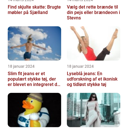
Find skjulte skatte: Brugte
Vælg det rette brænde til
møbler på Sjælland
din pejs eller brændeovn i
Stevns
18 januar 2024
18 januar 2024
Slim fit jeans er et
Lyseblå jeans: En
populært stykke tøj, der
udforskning af et ikonisk
er blevet en integreret del
og tidløst stykke tøj
af mange menneskers
garder...