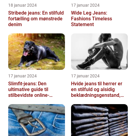
18 januar 2024
17 januar 2024
Stribede jeans: En stilfuld
Wide Leg Jeans:
fortælling om mønstrede
Fashions Timeless
denim
Statement
17 januar 2024
17 januar 2024
Slimfit-jeans: Den
Hvide jeans til herrer er
ultimative guide til
en stilfuld og alsidig
stilbevidste online-
beklædningsgenstand,
shoppere
der kan tilføje et friskt og
r...