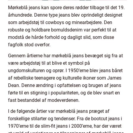
Mørkeblå jeans kan spore deres rødder tilbage til det 19.
århundrede. Denne type jeans blev oprindeligt designet
som arbejdstøj til cowboys og minearbejdere. Den
robuste og holdbare bomuldsdenim var perfekt til at
modstå de hårde forhold og dagligt slid, som disse
fagfolk stod overfor.
Gennem årtierne har mørkeblå jeans bevæget sig fra at
være arbejdstøj til at blive et symbol på
ungdomskulturen og oprør. I 1950’erne blev jeans båret
af rebelliske teenagere og kulturelle ikoner som James
Dean. Denne ændring i opfattelsen og brugen af jeans
førte til en stigning i populariteten, og de blev snart en
fast bestanddel af modeverdenen.
I de følgende årtier var mørkeblå jeans præget af
forskellige stilarter og tendenser. Fra de bootcut jeans i
1970’erne til de slim-fit jeans i 2000’erne, har der været