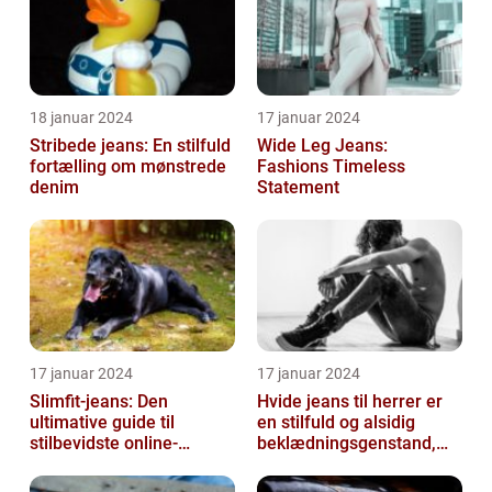
18 januar 2024
17 januar 2024
Stribede jeans: En stilfuld
Wide Leg Jeans:
fortælling om mønstrede
Fashions Timeless
denim
Statement
17 januar 2024
17 januar 2024
Slimfit-jeans: Den
Hvide jeans til herrer er
ultimative guide til
en stilfuld og alsidig
stilbevidste online-
beklædningsgenstand,
shoppere
der kan tilføje et friskt og
r...