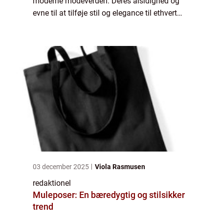
moderne modeverden. Deres alsidighed og
evne til at tilføje stil og elegance til ethvert
outfit gør dem til en favorit blandt både
kvinder og mænd. I denne omfattende...
03 december 2025
Viola Rasmusen
redaktionel
Muleposer: En bæredygtig og stilsikker
trend