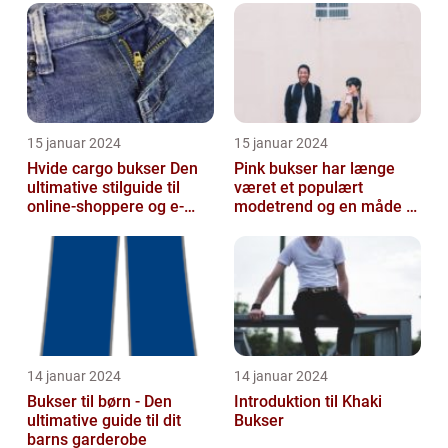
talje og ...
15 januar 2024
15 januar 2024
Hvide cargo bukser Den
Pink bukser har længe
ultimative stilguide til
været et populært
online-shoppere og e-
modetrend og en måde at
handelskunder
tilføje farve og
personlighed til en...
14 januar 2024
14 januar 2024
Bukser til børn - Den
Introduktion til Khaki
ultimative guide til dit
Bukser
barns garderobe