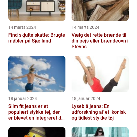
14 marts 2024
14 marts 2024
Find skjulte skatte: Brugte
Vælg det rette brænde til
møbler på Sjælland
din pejs eller brændeovn i
Stevns
18 januar 2024
18 januar 2024
Slim fit jeans er et
Lyseblå jeans: En
populært stykke tøj, der
udforskning af et ikonisk
er blevet en integreret del
og tidløst stykke tøj
af mange menneskers
garder...